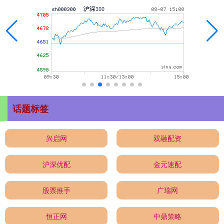
话题标签
兴启网
双融配资
沪深优配
金元速配
股票推手
广瑞网
恒正网
中鼎策略