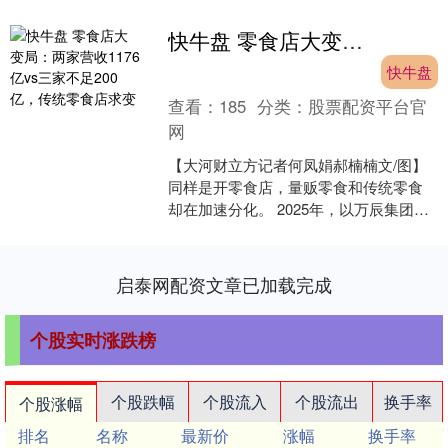
快牛盘 零食店大变局：两家营收1176亿vs三家不足200亿，传统零食店求变
快牛盘
查看：
185
分类：
股票配资平台官
网
【大河财立方记者何凤娟郝楠楠文/图】
同样是开零食店，量贩零食和传统零食
却在加速分化。 2025年，以万辰集团
（300972）、鸣鸣很忙为代表的两大量
贩零食巨头，....
启泰网配资文章已加载完成
个股实时涨跌榜
个股跌幅
个股流入
个股流出
换手率
个股涨幅
排名
名称
最新价
涨幅
换手率