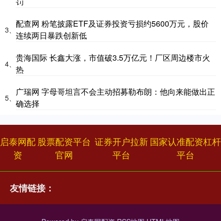
罚
配查网 粉笔披露ETF及证券投资亏损约5600万元，股价
3、
连续两日暴跌创新低
贵海国际 长鑫大涨，市值破3.5万亿元！厂区周边楼市火
4、
热
广瑞网 字母哥坦言不会主动招募勒布朗：他向来能做出正
5、
确选择
启泰网配
股票配资平台
证券开户拉新
国家认准配资杠杆
资
官网
平台
平台
友情链接：