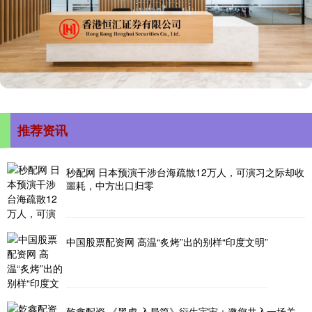
推荐资讯
秒配网 日本预演干涉台海疏散12万人，可演习之际却收
噩耗，中方出口归零
中国股票配资网 高温“炙烤”出的别样“印度文明”
乾鑫配资 《黑虎·入局篇》衍生宇宙：邀您共入一场关