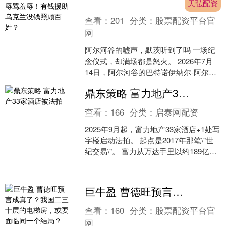
天弘配资
查看：
201
分类：
股票配资平台官
网
阿尔河谷的嘘声，默茨听到了吗 一场纪
念仪式，却满场都是怒火。 2026年7月
14日，阿尔河谷的巴特诺伊纳尔-阿尔韦
勒，天气闷热得像蒸笼。德国总理默茨
鼎东策略 富力地产33家酒店被法拍
从车里走下来....
查看：
166
分类：
启泰网配资
2025年9月起，富力地产33家酒店+1处写
字楼启动法拍。 起点是2017年那笔\"世
纪交易\"。 富力从万达手里以约189亿拿
下71家酒店+1栋写字楼，据说李....
巨牛盈 曹德旺预言成真了？我国二三十层的电梯房，或要面临同一个结局？
查看：
160
分类：
股票配资平台官
网