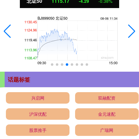
北证50
1115.17
-4.29
-0.38%
话题标签
兴启网
双融配资
沪深优配
金元速配
股票推手
广瑞网