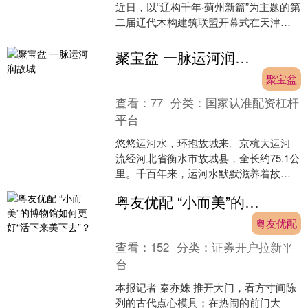
近日，以“辽构千年·蓟州新篇”为主题的第
二届辽代木构建筑联盟开幕式在天津市
蓟州区千年古刹独乐寺举办。来自京津
冀晋辽等地的古....
聚宝盆 一脉运河润故城
聚宝盆
查看：
77
分类：
国家认准配资杠杆
平台
悠悠运河水，环抱故城来。京杭大运河
流经河北省衡水市故城县，全长约75.1公
里。千百年来，运河水默默滋养着故城
这片土地的同时，也孕育出运河传统架
粤友优配 “小而美”的博物馆如何更好“活下来美下去”？
鼓、漳卫南运河船工....
粤友优配
查看：
152
分类：
证券开户拉新平
台
本报记者 秦亦姝 推开大门，看方寸间陈
列的古代点心模具；在热闹的前门大