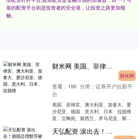
靠的配资平台则是投资者的安全港，让投资之路更加顺
畅。
财米网 美国、菲律宾、澳大利亚、加拿大、爱沙尼亚、德国、意大利、日本、拉脱维
财米网
查看：
198
分类：
证券开户拉新平
台
美国、菲律宾、澳大利亚、加拿大、爱
沙尼亚、德国、意大利、日本、拉脱维
亚、立陶宛、新西兰、罗马尼亚、斯洛
文尼亚、英国等国又在炒作南海问题。
天弘配资 滚出去！德国总理默茨被辱骂羞辱！有钱援助乌克兰没钱照顾百姓？
这些国家真是没有消停，南....