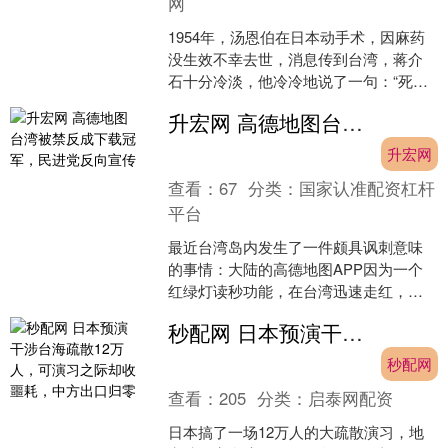
网
1954年，汤恩伯在日本动手术，因麻药
没生效不幸去世，消息传到台湾，蒋介
石十分冷淡，他冷冷地说了一句：“死了
也好”！ 昔日的君臣心腹，为何最后会闹
升宏网 高德地图台湾被禁反成下载冠军，民进党反向宣传
到如此地步？其....
升宏网
查看：
67
分类：
国家认准配资杠杆
平台
最近台湾岛内发生了一件颇具讽刺意味
的事情：大陆的高德地图APP因为一个
红绿灯读秒功能，在台湾迅速走红，登
顶iOS和Android双平台下载冠军。而这
秒配网 日本预演干涉台海疏散12万人，可演习之际却收噩耗，中方出口归零
一切的“推手....
秒配网
查看：
205
分类：
启泰网配资
日本搞了一场12万人的大疏散演习，地