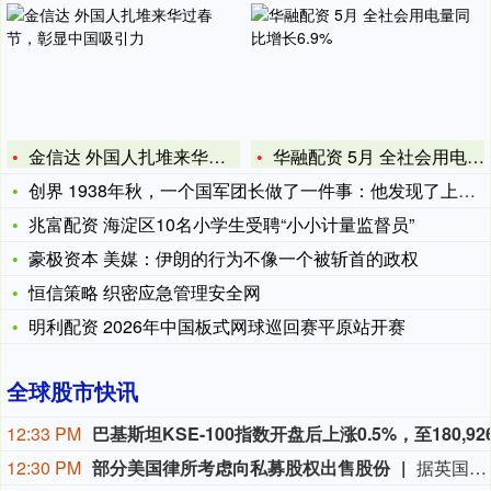
金信达 外国人扎堆来华过春节，彰显中国吸引力
华融配资 5月 全社会用电量同比增长6.9%
创界 1938年秋，一个国军团长做了一件事：他发现了上万发友
兆富配资 海淀区10名小学生受聘“小小计量监督员”
豪极资本 美媒：伊朗的行为不像一个被斩首的政权
恒信策略 织密应急管理安全网
明利配资 2026年中国板式网球巡回赛平原站开赛
全球股市快讯
12:33 PM
12:30 PM
部分美国律所考虑向私募股权出售股份
据英国《金融时报》援引知情人士消息，保罗·韦斯（Paul Weiss）、奎因·埃马纽埃尔（Quinn Emanuel）和普罗斯考厄（Proskauer）等美国律师事务所曾探讨将业务股份出售给私募股权（PE）集团的可能性。 知情人士透露，奎因·埃马纽埃尔已与古根海姆证券（Guggenheim Securities）就潜在的私人投资方案进行了沟通，但该律所尚未做出任何决定，也未启动出售流程。 保罗·韦斯管理层在过去数月内曾与新山资本（New Mountain Capital）会面。该公司表示，数月前应其业务合作机构的要求，听取了一些投资提案，但补充称：“目前我们并未推进此类事项。” 普罗斯考厄至少与一家私募股权公司会面，讨论了管理服务组织（MSO）架构问题；而怀特&凯斯（White & Case）也在研究相关结构。两家律所均拒绝向媒体置评。