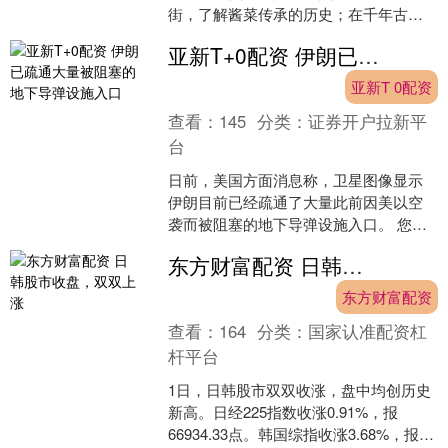
街，了解酱菜传承的历史；在千年古
刹，遇见传统非遗技艺……一批扎根民
亚新T+0配资 伊朗已疏通大量被阻塞的地下导弹设施入口
间、聚焦小众的民办博物馆....
亚新T 0配资
查看：
145
分类：
证券开户拉新平
台
日前，美国方面消息称，卫星图像显示
伊朗目前已经疏通了大量此前因美以空
袭而被阻塞的地下导弹设施入口。 您的
浏览器不支持视频播放 内容为转载 消息
东方财富配资 日韩股市收盘，双双上涨
称，美国和以色列此....
东方财富配资
查看：
164
分类：
国家认准配资杠
杆平台
1日，日韩股市双双收涨，盘中均创历史
新高。日经225指数收涨0.91%，报
66934.33点。韩国综指收涨3.68%，报