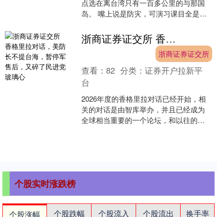
点选在离台湾只有一百多公里的与那国
岛。 嘴上说是防灾，可演习课目全是按
战时标准来的。 可就在自卫队忙活的时
候，一个消息从中国....
浙商证券证交所 香格里拉对话，美防长不提台海，暂停军售后，又碎了民进党玻璃心
浙商证券证交所
查看：
82
分类：
证券开户拉新平
台
2026年度的香格里拉对话已经开始，相
关的对话是由智库举办，并且已经成为
全球相当重要的一个论坛，和以往的香
格里拉对话一样，有众多的政要的加
入。在今年的香格里拉对....
个股实时涨跌榜
个股跌幅
个股流入
个股流出
换手率
个股涨幅