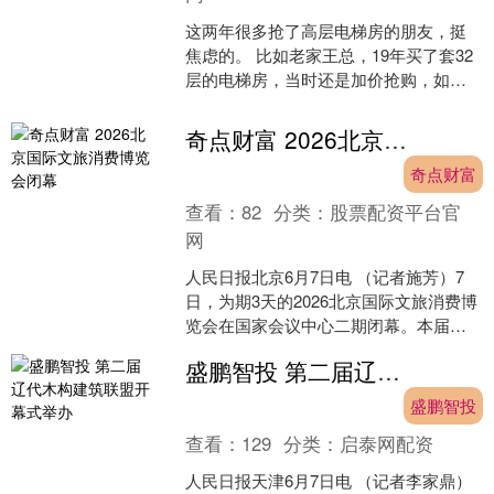
这两年很多抢了高层电梯房的朋友，挺
焦虑的。 比如老家王总，19年买了套32
层的电梯房，当时还是加价抢购，如今
生意不好想把房子变现缓解企业资金压
力，挂牌半年多都没....
奇点财富 2026北京国际文旅消费博览会闭幕
奇点财富
查看：
82
分类：
股票配资平台官
网
人民日报北京6月7日电 （记者施芳）7
日，为期3天的2026北京国际文旅消费博
览会在国家会议中心二期闭幕。本届展
会融合B2B（企业对企业）专业交易展、
盛鹏智投 第二届辽代木构建筑联盟开幕式举办
特色主题展....
盛鹏智投
查看：
129
分类：
启泰网配资
人民日报天津6月7日电 （记者李家鼎）