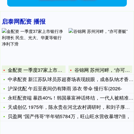
启泰网配资 播报
金配资 一季度37家上市银行净利增长 民生、光大、华夏等银行
谷锦网 苏州河畔，“亦可赛艇”
中承配资 新江苏队球员苏超赛场表现靚眼，成各队纳才香饽饽
沪深优配 午后至夜间仍有降雨 添衣 带伞 慢行车(2026-
永旺配资端 暴跌40%！韩国暴富神话终结，一代人被精准收割
天成创亿 1975年，陈永贵在河北农村调研时，和刘子厚、吕玉
贝盈网 “国产伟哥”半年销5784万，旺山旺水营收暴增7倍，