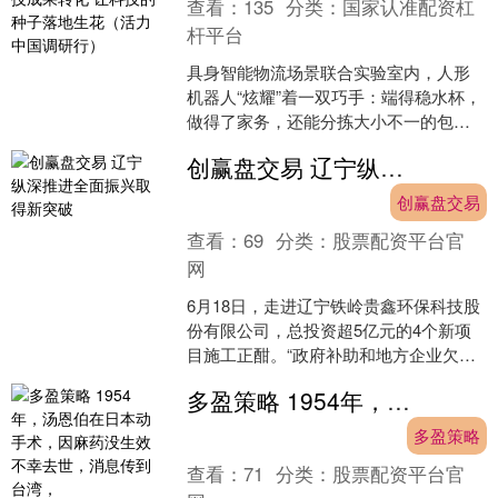
查看：
135
分类：
国家认准配资杠
杆平台
具身智能物流场景联合实验室内，人形
机器人“炫耀”着一双巧手：端得稳水杯，
做得了家务，还能分拣大小不一的包
裹。“这款机器人已应用于多家快递企业
创赢盘交易 辽宁纵深推进全面振兴取得新突破
流水线，每小时能分拣....
创赢盘交易
查看：
69
分类：
股票配资平台官
网
6月18日，走进辽宁铁岭贵鑫环保科技股
份有限公司，总投资超5亿元的4个新项
目施工正酣。“政府补助和地方企业欠款
陆续兑付，我们铆足劲扩产能。”公司董
多盈策略 1954年，汤恩伯在日本动手术，因麻药没生效不幸去世，消息传到台湾，
事长吴卫说。 ....
多盈策略
查看：
71
分类：
股票配资平台官