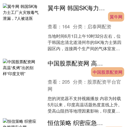
8788.00点。 消息面上，据央视新闻....
翼牛网 韩国SK海力士工厂火灾致毒气泄漏，7人被送医
翼牛网
查看：
164
分类：
启泰网配资
当地时间6月1日上午10时32分左右，位
于韩国忠清北道清州市的SK海力士第四
园区内，连接两个生产间的气体室发生
火灾，自动喷淋系统在起火后随即启
动，火势及时得到控....
中国股票配资网 高温“炙烤”出的别样“印度文明”
中国股票配资网
查看：
205
分类：
股票配资平台官
网
您的浏览器不支持视频播放 内容为转载
5月以来，印度高温话题热度直线上升。
受高山阻挡等地理因素影响，印度夏季
高温一直是国际社会年度热议话题。高
恒信策略 织密应急管理安全网
温不仅影响了印度人....