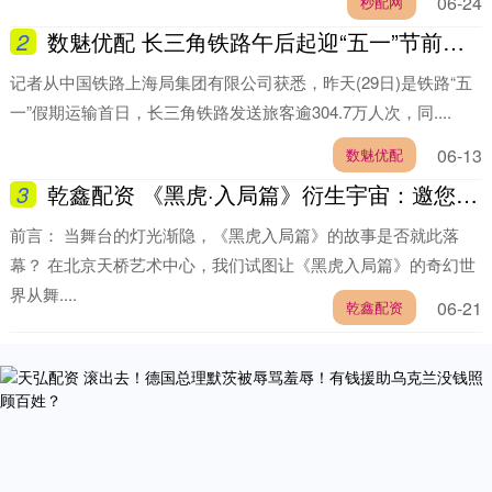
06-24
秒配网
2
数魅优配 长三角铁路午后起迎“五一”节前出行客流最高峰 预计发送旅客395万人次
记者从中国铁路上海局集团有限公司获悉，昨天(29日)是铁路“五
一”假期运输首日，长三角铁路发送旅客逾304.7万人次，同....
06-13
数魅优配
3
乾鑫配资 《黑虎·入局篇》衍生宇宙：邀您共入一场关于流言、真相与感官的多元体验
前言： 当舞台的灯光渐隐，《黑虎入局篇》的故事是否就此落
幕？ 在北京天桥艺术中心，我们试图让《黑虎入局篇》的奇幻世
界从舞....
06-21
乾鑫配资