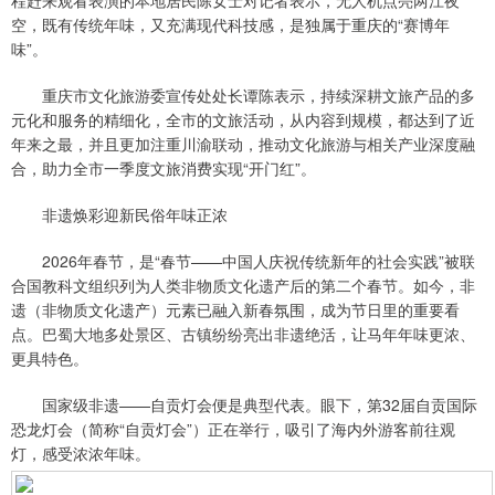
程赶来观看表演的本地居民陈女士对记者表示，无人机点亮两江夜
空，既有传统年味，又充满现代科技感，是独属于重庆的“赛博年
味”。
重庆市文化旅游委宣传处处长谭陈表示，持续深耕文旅产品的多
元化和服务的精细化，全市的文旅活动，从内容到规模，都达到了近
年来之最，并且更加注重川渝联动，推动文化旅游与相关产业深度融
合，助力全市一季度文旅消费实现“开门红”。
非遗焕彩迎新民俗年味正浓
2026年春节，是“春节——中国人庆祝传统新年的社会实践”被联
合国教科文组织列为人类非物质文化遗产后的第二个春节。如今，非
遗（非物质文化遗产）元素已融入新春氛围，成为节日里的重要看
点。巴蜀大地多处景区、古镇纷纷亮出非遗绝活，让马年年味更浓、
更具特色。
国家级非遗——自贡灯会便是典型代表。眼下，第32届自贡国际
恐龙灯会（简称“自贡灯会”）正在举行，吸引了海内外游客前往观
灯，感受浓浓年味。