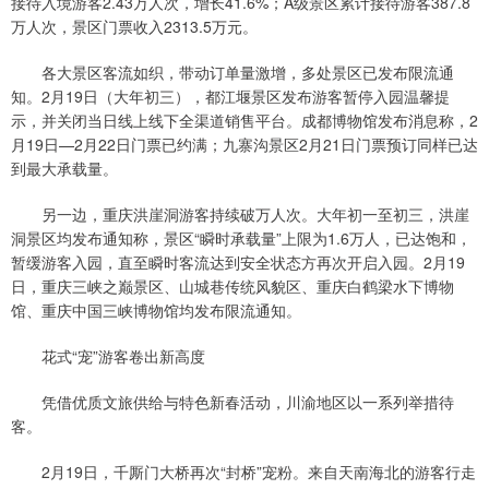
接待入境游客2.43万人次，增长41.6%；A级景区累计接待游客387.8
万人次，景区门票收入2313.5万元。
各大景区客流如织，带动订单量激增，多处景区已发布限流通
知。2月19日（大年初三），都江堰景区发布游客暂停入园温馨提
示，并关闭当日线上线下全渠道销售平台。成都博物馆发布消息称，2
月19日—2月22日门票已约满；九寨沟景区2月21日门票预订同样已达
到最大承载量。
另一边，重庆洪崖洞游客持续破万人次。大年初一至初三，洪崖
洞景区均发布通知称，景区“瞬时承载量”上限为1.6万人，已达饱和，
暂缓游客入园，直至瞬时客流达到安全状态方再次开启入园。2月19
日，重庆三峡之巅景区、山城巷传统风貌区、重庆白鹤梁水下博物
馆、重庆中国三峡博物馆均发布限流通知。
花式“宠”游客卷出新高度
凭借优质文旅供给与特色新春活动，川渝地区以一系列举措待
客。
2月19日，千厮门大桥再次“封桥”宠粉。来自天南海北的游客行走