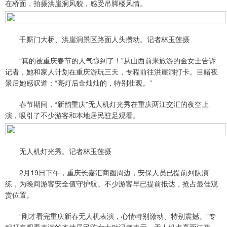
在桥面，拍摄洪崖洞风貌，感受吊脚楼风情。
千厮门大桥、洪崖洞景区路面人头攒动。记者林玉莲摄
“真的被重庆春节的人气惊到了！”从山西前来旅游的金女士告诉
记者，她和家人计划在重庆游玩三天，专程前往洪崖洞打卡。目睹夜
景后她感叹道：“亮灯后金灿灿的，特别壮观。”
春节期间，“新韵重庆”无人机灯光秀在重庆两江交汇的夜空上
演，吸引了不少游客和本地居民驻足观看。
无人机灯光秀。记者林玉莲摄
2月19日下午，重庆长嘉汇商圈周边，安保人员已提前列队演
练，为晚间游客安全值守护航。不少游客早已提前抵达，抢占最佳观
赏位置。
“刚才看完重庆新春无人机表演，心情特别激动、特别震撼。”专