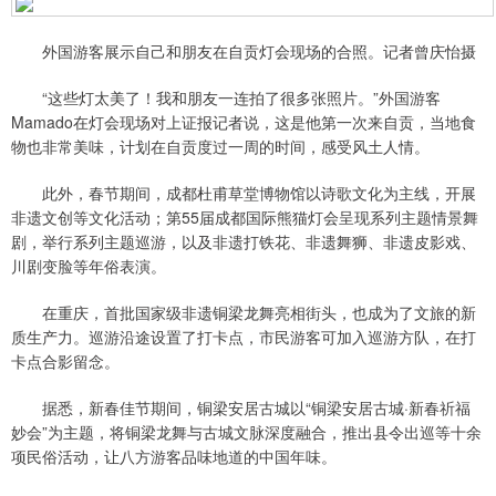
外国游客展示自己和朋友在自贡灯会现场的合照。记者曾庆怡摄
“这些灯太美了！我和朋友一连拍了很多张照片。”外国游客
Mamado在灯会现场对上证报记者说，这是他第一次来自贡，当地食
物也非常美味，计划在自贡度过一周的时间，感受风土人情。
此外，春节期间，成都杜甫草堂博物馆以诗歌文化为主线，开展
非遗文创等文化活动；第55届成都国际熊猫灯会呈现系列主题情景舞
剧，举行系列主题巡游，以及非遗打铁花、非遗舞狮、非遗皮影戏、
川剧变脸等年俗表演。
在重庆，首批国家级非遗铜梁龙舞亮相街头，也成为了文旅的新
质生产力。巡游沿途设置了打卡点，市民游客可加入巡游方队，在打
卡点合影留念。
据悉，新春佳节期间，铜梁安居古城以“铜梁安居古城·新春祈福
妙会”为主题，将铜梁龙舞与古城文脉深度融合，推出县令出巡等十余
项民俗活动，让八方游客品味地道的中国年味。