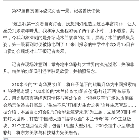
第32届自贡国际恐龙灯会一景。记者曾庆怡摄
“这是我第一次看自贡灯会。没想到灯组造型这么丰富绚丽，让人
感受到浓浓年味儿。我和家人全程游玩了两个多小时，目不暇接。其
中，令我印象深刻的是介绍花木兰故事的灯组，展现了木兰的飒爽英
姿，第一眼看到时便被惊艳到了！”来川探亲的中学生小袁2月15日在
自贡灯会现场对上证报记者表示。
记者在现场注意到，举办地中华彩灯大世界内流光溢彩，热闹非
凡。精美的灯组吸引游客驻足欣赏，并拍照留念。
210米长的“神奇华夏”灯组，将庄子笔下的鲲鹏升华为中国探索精
神的视觉奇观；180米长的“木兰传奇”灯组首创“彩灯连环画”叙事形
式，用光影语言演绎家国情怀与英雄传奇；“福禄双至”广场以热闹庙
会场景传递吉祥寓意，“生生不息”灯组以“生命之树”诠释生态智慧……
据介绍，本届自贡灯会以“灯绘华夏筑梦未来”为主题，立足650亩中华
彩灯大世界，打造“中国结大道”“福禄双至”“木兰传奇”等10个主题版
块、31个主题点位灯景，包含11组超大型灯组、200余组中小型非遗
彩灯，将东方美学与科技魅力完美融合。