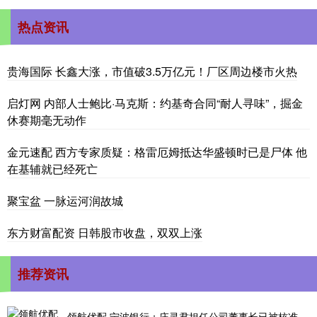
热点资讯
贵海国际 长鑫大涨，市值破3.5万亿元！厂区周边楼市火热
启灯网 内部人士鲍比·马克斯：约基奇合同“耐人寻味”，掘金
休赛期毫无动作
金元速配 西方专家质疑：格雷厄姆抵达华盛顿时已是尸体 他
在基辅就已经死亡
聚宝盆 一脉运河润故城
东方财富配资 日韩股市收盘，双双上涨
推荐资讯
领航优配 宁波银行：庄灵君担任公司董事长已被核准