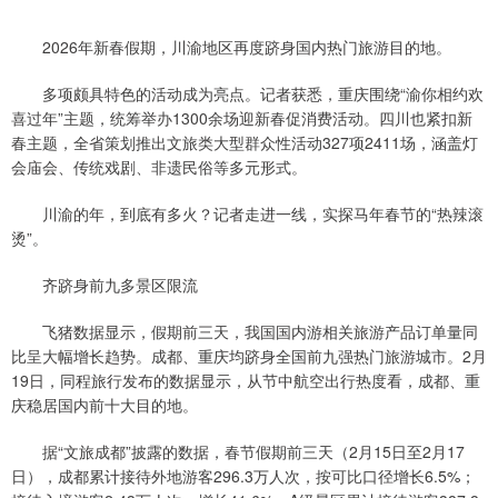
2026年新春假期，川渝地区再度跻身国内热门旅游目的地。
多项颇具特色的活动成为亮点。记者获悉，重庆围绕“渝你相约欢
喜过年”主题，统筹举办1300余场迎新春促消费活动。四川也紧扣新
春主题，全省策划推出文旅类大型群众性活动327项2411场，涵盖灯
会庙会、传统戏剧、非遗民俗等多元形式。
川渝的年，到底有多火？记者走进一线，实探马年春节的“热辣滚
烫”。
齐跻身前九多景区限流
飞猪数据显示，假期前三天，我国国内游相关旅游产品订单量同
比呈大幅增长趋势。成都、重庆均跻身全国前九强热门旅游城市。2月
19日，同程旅行发布的数据显示，从节中航空出行热度看，成都、重
庆稳居国内前十大目的地。
据“文旅成都”披露的数据，春节假期前三天（2月15日至2月17
日），成都累计接待外地游客296.3万人次，按可比口径增长6.5%；