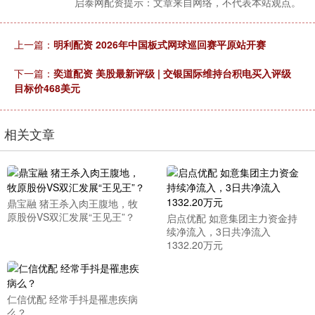
启泰网配资提示：文章来自网络，不代表本站观点。
上一篇：
明利配资 2026年中国板式网球巡回赛平原站开赛
下一篇：
奕道配资 美股最新评级 | 交银国际维持台积电买入评级
目标价468美元
相关文章
鼎宝融 猪王杀入肉王腹地，牧
原股份VS双汇发展“王见王”？
启点优配 如意集团主力资金持
续净流入，3日共净流入
1332.20万元
仁信优配 经常手抖是罹患疾病
么？