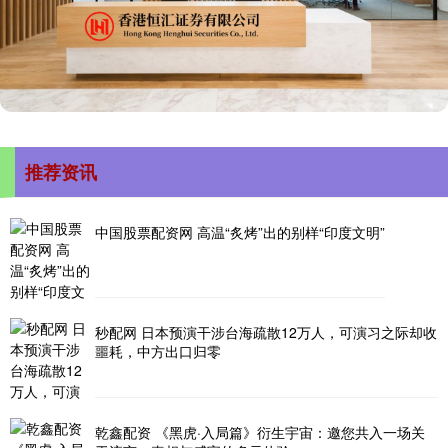
推荐资讯
中国股票配资网 高温“炙烤”出的别样“印度文明”
秒配网 日本预演干涉台海疏散12万人，可演习之际却收
噩耗，中方出口归零
乾鑫配资 《黑虎·入局篇》衍生宇宙：邀您共入一场关