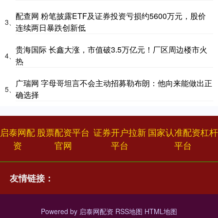
配查网 粉笔披露ETF及证券投资亏损约5600万元，股价
3、
连续两日暴跌创新低
贵海国际 长鑫大涨，市值破3.5万亿元！厂区周边楼市火
4、
热
广瑞网 字母哥坦言不会主动招募勒布朗：他向来能做出正
5、
确选择
启泰网配
股票配资平台
证券开户拉新
国家认准配资杠杆
资
官网
平台
平台
友情链接：
Powered by
启泰网配资
RSS地图
HTML地图