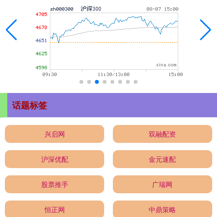
话题标签
兴启网
双融配资
沪深优配
金元速配
股票推手
广瑞网
恒正网
中鼎策略