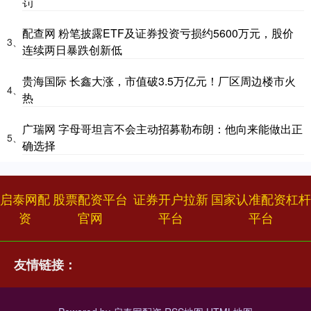
罚
配查网 粉笔披露ETF及证券投资亏损约5600万元，股价
3、
连续两日暴跌创新低
贵海国际 长鑫大涨，市值破3.5万亿元！厂区周边楼市火
4、
热
广瑞网 字母哥坦言不会主动招募勒布朗：他向来能做出正
5、
确选择
启泰网配
股票配资平台
证券开户拉新
国家认准配资杠杆
资
官网
平台
平台
友情链接：