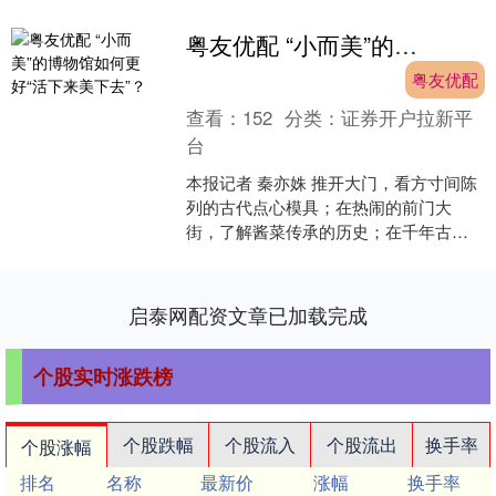
粤友优配 “小而美”的博物馆如何更好“活下来美下去”？
粤友优配
查看：
152
分类：
证券开户拉新平
台
本报记者 秦亦姝 推开大门，看方寸间陈
列的古代点心模具；在热闹的前门大
街，了解酱菜传承的历史；在千年古
刹，遇见传统非遗技艺……一批扎根民
间、聚焦小众的民办博物馆....
启泰网配资文章已加载完成
个股实时涨跌榜
个股跌幅
个股流入
个股流出
换手率
个股涨幅
排名
名称
最新价
涨幅
换手率