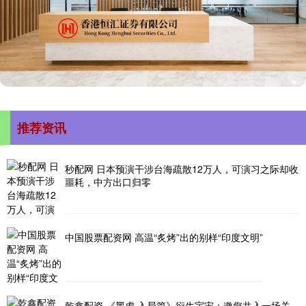
推荐资讯
秒配网 日本预演干涉台海疏散12万人，可演习之际却收
噩耗，中方出口归零
中国股票配资网 高温“炙烤”出的别样“印度文明”
乾鑫配资 《黑虎·入局篇》衍生宇宙：邀您共入一场关