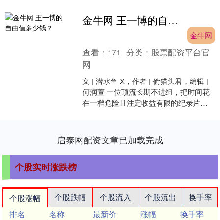
金牛网 王一博的自由值多少钱？
金牛网
查看：
171
分类：
股票配资平台官
网
文 | 潜水鱼 X，作者 | 偷猫头君，编辑 |
何润萱 一位顶流长期不进组，把时间花
在一档危险且注定收益有限的纪录片
上，这背后究竟藏着多少利益博弈？ 这
正是过....
启泰网配资文章已加载完成
个股实时涨跌榜
个股跌幅
个股流入
个股流出
换手率
个股涨幅
排名
名称
最新价
涨幅
换手率