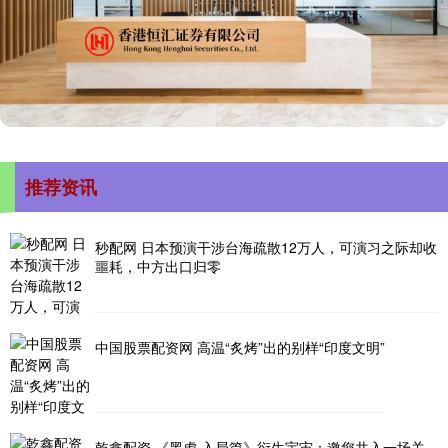
推荐资讯
秒配网 日本预演干涉台海疏散12万人，可演习之际却收
噩耗，中方出口归零
中国股票配资网 高温“炙烤”出的别样“印度文明”
乾鑫配资 《黑虎·入局篇》衍生宇宙：邀您共入一场关