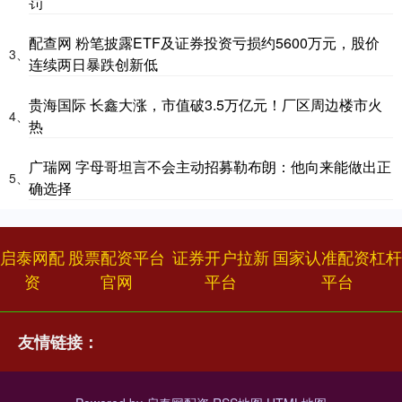
罚
配查网 粉笔披露ETF及证券投资亏损约5600万元，股价
3、
连续两日暴跌创新低
贵海国际 长鑫大涨，市值破3.5万亿元！厂区周边楼市火
4、
热
广瑞网 字母哥坦言不会主动招募勒布朗：他向来能做出正
5、
确选择
启泰网配
股票配资平台
证券开户拉新
国家认准配资杠杆
资
官网
平台
平台
友情链接：