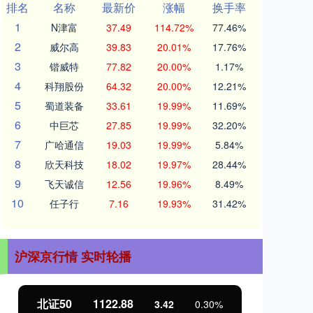
排名
名称
最新价
涨幅
换手率
1
N津富
37.49
114.72%
77.46%
2
威尔高
39.83
20.01%
17.76%
3
锴威特
77.82
20.00%
1.17%
4
科翔股份
64.32
20.00%
12.21%
5
蜀道装备
33.61
19.99%
11.69%
6
中巨芯
27.85
19.99%
32.20%
7
广哈通信
19.03
19.99%
5.84%
8
欣天科技
18.02
19.97%
28.44%
9
飞天诚信
12.56
19.96%
8.49%
10
任子行
7.16
19.93%
31.42%
沪深京行情 实时轮播
北证50
1122.88
创
3.42
0.30%