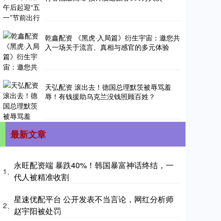
乾鑫配资 《黑虎·入局篇》衍生宇宙：邀您共
入一场关于流言、真相与感官的多元体验
天弘配资 滚出去！德国总理默茨被辱骂羞
辱！有钱援助乌克兰没钱照顾百姓？
最新文章
永旺配资端 暴跌40%！韩国暴富神话终结，一
1、
代人被精准收割
星速优配平台 公开发表不当言论，网红分析师
2、
赵宇阳被处罚