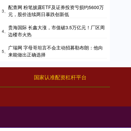
配查网 粉笔披露ETF及证券投资亏损约5600万
3、
元，股价连续两日暴跌创新低
贵海国际 长鑫大涨，市值破3.5万亿元！厂区周
4、
边楼市火热
广瑞网 字母哥坦言不会主动招募勒布朗：他向
5、
来能做出正确选择
国家认准配资杠杆平台