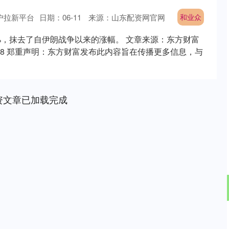
户拉新平台
日期：06-11
来源：山东配资网官网
和业众
3%，抹去了自伊朗战争以来的涨幅。 文章来源：东方财富
辑：98 郑重声明：东方财富发布此内容旨在传播更多信息，与
资文章已加载完成
沪深300
4651.31
.24%
-6.85
-0.15%