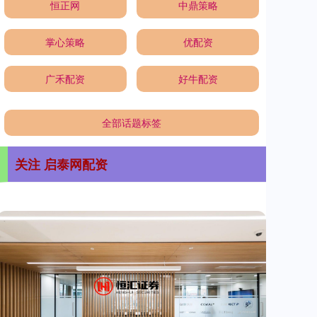
恒正网
中鼎策略
掌心策略
优配资
广禾配资
好牛配资
全部话题标签
关注 启泰网配资