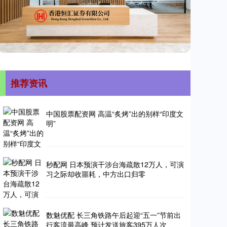
推荐资讯
中国股票配资网 高温“炙烤”出的别样“印度文
明”
秒配网 日本预演干涉台海疏散12万人，可演
习之际却收噩耗，中方出口归零
数魅优配 长三角铁路午后起迎“五一”节前出
行客流最高峰 预计发送旅客395万人次