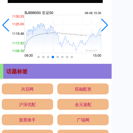
话题标签
兴启网
双融配资
沪深优配
金元速配
股票推手
广瑞网