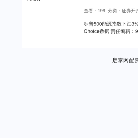
查看：
196
分类：
证券开
标普500能源指数下跌
Choice数据 责任编
本....
启泰网配
深证成指
14110.12
.92
0.57%
-34.08
-0