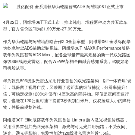
4月22日，阿维塔06T正式上市，推出纯电、增程两种动力共五款车
型，官方售价区间为21.99万元-27.99万元。
作为华为乾崑与阿维塔战略合作2.0全新车型，阿维塔06T全系标配华
为乾崑智驾ADS辅助驾驶系统。阿维塔06T MAX和Performance版搭
载华为乾崑智驾ADS Max，配备全球量产最高规格的新一代双光路图
像级896线激光雷达，配合WEWA架构全向融合感知系统，驾驶如老
司机般从容。
华为乾崑896线激光雷达采用行业首创的双光路架构，以“一体双焦”设
计，既保留了视野广度，又兼顾了远距离的细节捕捉，分辨率提升4
倍，可稳定探测120米外仅有14厘米高的障碍物。即便是夜间高速行
驶，也能在120公里时速下提前3秒识别百米外、仅易拉罐大小的障碍
物，并提前规划路线。
阿维塔06T Elite版搭载华为乾崑首创 Limera 舱内激光视觉传感器，
采用业界首创共光路光学架构，激光与可见光共用光路，不受夜间、
逆光、远光等影响，实测性能达128线激光雷达的近1.5倍。