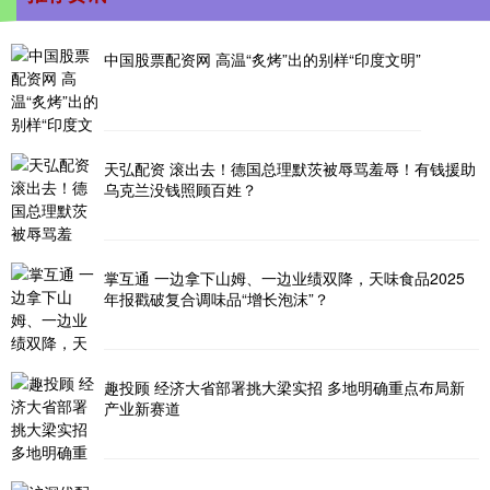
中国股票配资网 高温“炙烤”出的别样“印度文明”
天弘配资 滚出去！德国总理默茨被辱骂羞辱！有钱援助
乌克兰没钱照顾百姓？
掌互通 一边拿下山姆、一边业绩双降，天味食品2025
年报戳破复合调味品“增长泡沫”？
趣投顾 经济大省部署挑大梁实招 多地明确重点布局新
产业新赛道