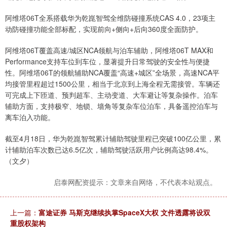
阿维塔06T全系搭载华为乾崑智驾全维防碰撞系统CAS 4.0，23项主
动防碰撞功能全部标配，实现前向+侧向+后向360度全面防护。
阿维塔06T覆盖高速/城区NCA领航与泊车辅助，阿维塔06T MAX和
Performance支持车位到车位，显著提升日常驾驶的安全性与便捷
性。阿维塔06T的领航辅助NCA覆盖“高速+城区”全场景，高速NCA平
均接管里程超过1500公里，相当于北京到上海全程无需接管。车辆还
可完成上下匝道、预判超车、主动变道、大车避让等复杂操作。泊车
辅助方面，支持极窄、地锁、墙角等复杂车位泊车，具备遥控泊车与
离车泊入功能。
截至4月18日，华为乾崑智驾累计辅助驾驶里程已突破100亿公里，累
计辅助泊车次数已达6.5亿次，辅助驾驶活跃用户比例高达98.4%。
（文夕）
启泰网配资提示：文章来自网络，不代表本站观点。
上一篇：
富途证券 马斯克继续执掌SpaceX大权 文件透露将设双
重股权架构