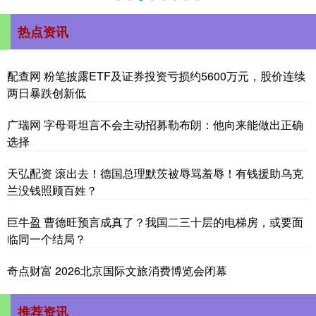
热点资讯
配查网 粉笔披露ETF及证券投资亏损约5600万元，股价连续
两日暴跌创新低
广瑞网 字母哥坦言不会主动招募勒布朗：他向来能做出正确
选择
天弘配资 滚出去！德国总理默茨被辱骂羞辱！有钱援助乌克
兰没钱照顾百姓？
巨牛盈 曹德旺预言成真了？我国二三十层的电梯房，或要面
临同一个结局？
奇点财富 2026北京国际文旅消费博览会闭幕
推荐资讯