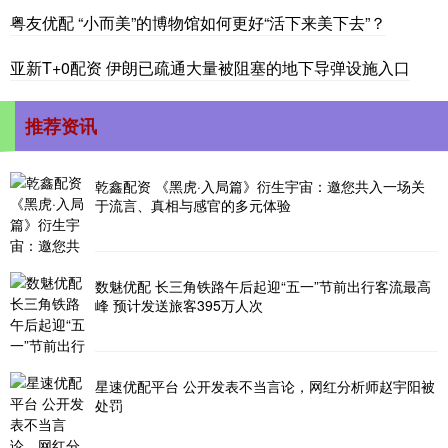
粤友优配 “小而美”的博物馆如何更好“活下来美下去”？
亚新T+0配资 伊朗已疏通大量被阻塞的地下导弹设施入口
推荐资讯
乾鑫配资 《黑虎·入局篇》衍生宇宙：邀您共入一场关
于流言、真相与感官的多元体验
数魅优配 长三角铁路午后起迎“五一”节前出行客流最高
峰 预计发送旅客395万人次
星速优配平台 公开发表不当言论，网红分析师赵宇阳被
处罚