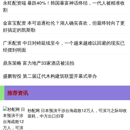
永旺配资端 暴跌40%！韩国暴富神话终结，一代人被精准收
割
金富宝配资 本可追逐杜伦？湖人确实喜欢，但最终转向了更
好搞定的凯斯勒
广禾配资 中日对峙延续至今，一个越来越难以回避的现实已
经摆到明面
鼎东策略 富力地产33家酒店被法拍
盛鹏智投 第二届辽代木构建筑联盟开幕式举办
推荐资讯
秒配网 日本预演干涉台海疏散12万人，可演习之际却收
噩耗，中方出口归零