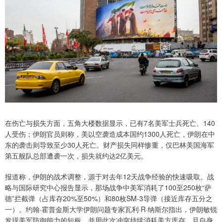
在伤亡与损失方面，五角大楼数据显示，已有7名美军士兵死亡、140
人受伤；伊朗官员则称，美以空袭造成本国约1300人死亡，伊朗在中
东的袭击则导致至少30人死亡。财产损失同样惨重，仅巴林美国海军
第五舰队总部遭袭一次，损失就约达2亿美元。
报道称，伊朗的战术调整，源于对去年12天战争经验的快速吸取。战
略与国际研究中心报告显示，那场战争中美军消耗了100至250枚“萨
德”拦截弹（占库存20%至50%）和80枚SM-3导弹（接近库存五分之
一）。约翰·霍普金斯大学伊朗问题专家瓦利·R·纳斯尔指出，伊朗敏锐
发现美军防御能力的短板，并用此次冲突持续消耗美方库存，且自身