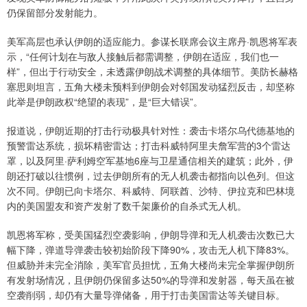
仍保留部分发射能力。
美军高层也承认伊朗的适应能力。参谋长联席会议主席丹·凯恩将军表
示，“任何计划在与敌人接触后都需调整，伊朗在适应，我们也一
样”，但出于行动安全，未透露伊朗战术调整的具体细节。美防长赫格
塞思则坦言，五角大楼未预料到伊朗会对邻国发动猛烈反击，却坚称
此举是伊朗政权“绝望的表现”，是“巨大错误”。
报道说，伊朗近期的打击行动极具针对性：袭击卡塔尔乌代德基地的
预警雷达系统，损坏精密雷达；打击科威特阿里夫詹军营的3个雷达
罩，以及阿里·萨利姆空军基地6座与卫星通信相关的建筑；此外，伊
朗还打破以往惯例，过去伊朗所有的无人机袭击都指向以色列。但这
次不同。伊朗已向卡塔尔、科威特、阿联酋、沙特、伊拉克和巴林境
内的美国盟友和资产发射了数千架廉价的自杀式无人机。
凯恩将军称，受美国猛烈空袭影响，伊朗导弹和无人机袭击次数已大
幅下降，弹道导弹袭击较初始阶段下降90%，攻击无人机下降83%。
但威胁并未完全消除，美军官员担忧，五角大楼尚未完全掌握伊朗所
有发射场情况，且伊朗仍保留多达50%的导弹和发射器，每天虽在被
空袭削弱，却仍有大量导弹储备，用于打击美国雷达等关键目标。