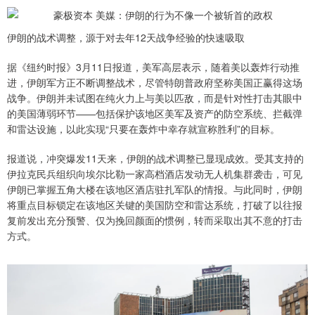
伊朗的战术调整，源于对去年12天战争经验的快速吸取
据《纽约时报》3月11日报道，美军高层表示，随着美以轰炸行动推
进，伊朗军方正不断调整战术，尽管特朗普政府坚称美国正赢得这场
战争。伊朗并未试图在纯火力上与美以匹敌，而是针对性打击其眼中
的美国薄弱环节——包括保护该地区美军及资产的防空系统、拦截弹
和雷达设施，以此实现“只要在轰炸中幸存就宣称胜利”的目标。
报道说，冲突爆发11天来，伊朗的战术调整已显现成效。受其支持的
伊拉克民兵组织向埃尔比勒一家高档酒店发动无人机集群袭击，可见
伊朗已掌握五角大楼在该地区酒店驻扎军队的情报。与此同时，伊朗
将重点目标锁定在该地区关键的美国防空和雷达系统，打破了以往报
复前发出充分预警、仅为挽回颜面的惯例，转而采取出其不意的打击
方式。