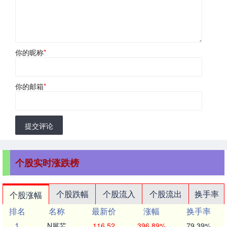
你的昵称
*
你的邮箱
*
提交评论
个股实时涨跌榜
个股跌幅
个股流入
个股流出
换手率
个股涨幅
排名
名称
最新价
涨幅
换手率
1
N展芯
116.52
396.89%
79.39%