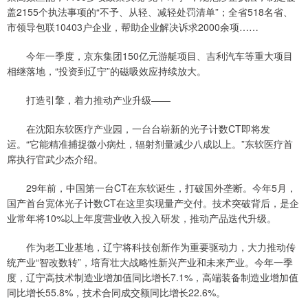
盖2155个执法事项的“不予、从轻、减轻处罚清单”；全省518名省、
市领导包联10403户企业，帮助企业解决诉求2000余项……
今年一季度，京东集团150亿元游艇项目、吉利汽车等重大项目
相继落地，“投资到辽宁”的磁吸效应持续放大。
打造引擎，着力推动产业升级——
在沈阳东软医疗产业园，一台台崭新的光子计数CT即将发
运。“它能精准捕捉微小病灶，辐射剂量减少八成以上。”东软医疗首
席执行官武少杰介绍。
29年前，中国第一台CT在东软诞生，打破国外垄断。今年5月，
国产首台宽体光子计数CT在这里实现量产交付。技术突破背后，是企
业常年将10%以上年度营业收入投入研发，推动产品迭代升级。
作为老工业基地，辽宁将科技创新作为重要驱动力，大力推动传
统产业“智改数转”，培育壮大战略性新兴产业和未来产业。今年一季
度，辽宁高技术制造业增加值同比增长7.1%，高端装备制造业增加值
同比增长55.8%，技术合同成交额同比增长22.6%。