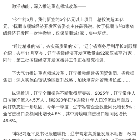
激活动能，深入推进重点领域改革——
“今年前5月，我们新签约5个亿元以上项目，总投资超35亿
元。”抚顺市顺城经济开发区管委会主任薛强说。位于抚顺市的3家省
级经济开发区一次性撤销，仅保留顺城1家，集中培优。
“通过精准的‘破’，夯实高质量的‘立’。”辽宁省商务厅副厅长刘殿辉
介绍，去年11月至今，辽宁省级经济开发区数量由92家压减至71家，
同时，第二批省级经济开发区撤并工作正在研究推进。
下大气力推进重点领域改革，辽宁推动组建省国贸集团、省数据
集团；深入实施自贸试验区提升战略，加快培育外贸新增长点……
纵深推进，辽宁全面振兴不断取得新突破。2025年，辽宁常住人
口省际净流入4.5万人，继2023年扭转连续11年人口净流出局面后，
向好势态进一步巩固。今年一季度，辽宁私营企业数量同比增长5%；
全省进出口总额同比增长4.5%，其中跨境电商进出口额同比增长
46.6%。
“牢记习近平总书记殷殷嘱托，辽宁笃定高质量发展不动摇，敢闯