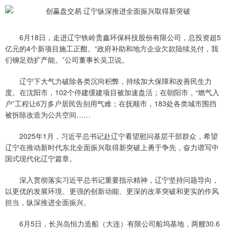
6月18日，走进辽宁铁岭贵鑫环保科技股份有限公司，总投资超5
亿元的4个新项目施工正酣。“政府补助和地方企业欠款陆续兑付，我
们铆足劲扩产能。”公司董事长吴卫说。
辽宁下大气力破除各类沉疴积弊，持续加大保障和改善民生力
度。在沈阳市，102个停建缓建项目被加速盘活；在朝阳市，“燃气入
户”工程让6万多户居民告别用气难；在抚顺市，183处各类城市围挡
被拆除改造为公共空间……
2025年1月，习近平总书记赴辽宁看望慰问基层干部群众，希望
辽宁在推动新时代东北全面振兴取得新突破上勇于争先，奋力谱写中
国式现代化辽宁篇章。
深入贯彻落实习近平总书记重要指示精神，辽宁坚持问题导向，
以更优的发展环境、更强的创新动能、更深的改革突破和更实的作风
担当，纵深推进全面振兴。
6月5日，长兴岛恒力造船（大连）有限公司船坞基地，两艘30.6