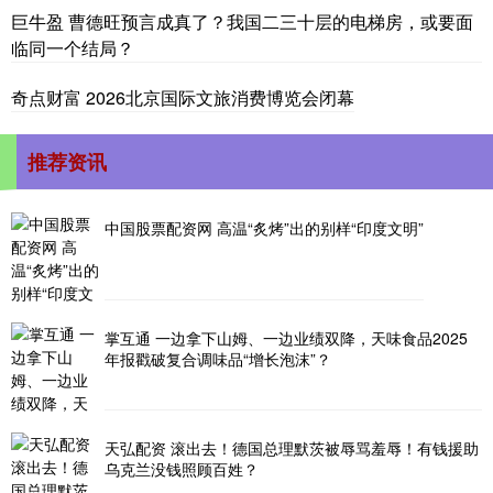
巨牛盈 曹德旺预言成真了？我国二三十层的电梯房，或要面
临同一个结局？
奇点财富 2026北京国际文旅消费博览会闭幕
推荐资讯
中国股票配资网 高温“炙烤”出的别样“印度文明”
掌互通 一边拿下山姆、一边业绩双降，天味食品2025
年报戳破复合调味品“增长泡沫”？
天弘配资 滚出去！德国总理默茨被辱骂羞辱！有钱援助
乌克兰没钱照顾百姓？