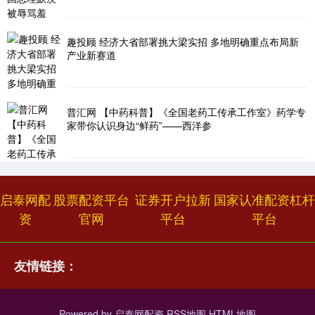
趣投顾 经济大省部署挑大梁实招 多地明确重点布局新
产业新赛道
普汇网 【中药科普】《全国老药工传承工作室》药学专
家带你认识身边“鲜药”——西洋参
启泰网配
股票配资平台
证券开户拉新
国家认准配资杠杆
资
官网
平台
平台
友情链接：
Powered by
启泰网配资
RSS地图
HTML地图