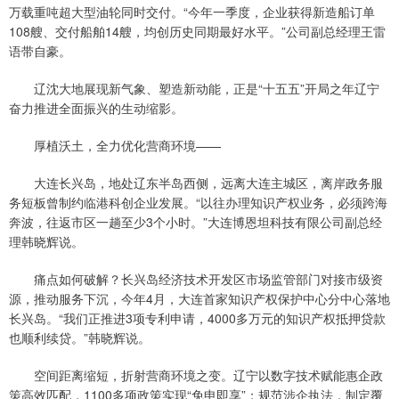
万载重吨超大型油轮同时交付。“今年一季度，企业获得新造船订单
108艘、交付船舶14艘，均创历史同期最好水平。”公司副总经理王雷
语带自豪。
辽沈大地展现新气象、塑造新动能，正是“十五五”开局之年辽宁
奋力推进全面振兴的生动缩影。
厚植沃土，全力优化营商环境——
大连长兴岛，地处辽东半岛西侧，远离大连主城区，离岸政务服
务短板曾制约临港科创企业发展。“以往办理知识产权业务，必须跨海
奔波，往返市区一趟至少3个小时。”大连博恩坦科技有限公司副总经
理韩晓辉说。
痛点如何破解？长兴岛经济技术开发区市场监管部门对接市级资
源，推动服务下沉，今年4月，大连首家知识产权保护中心分中心落地
长兴岛。“我们正推进3项专利申请，4000多万元的知识产权抵押贷款
也顺利续贷。”韩晓辉说。
空间距离缩短，折射营商环境之变。辽宁以数字技术赋能惠企政
策高效匹配，1100多项政策实现“免申即享”；规范涉企执法，制定覆