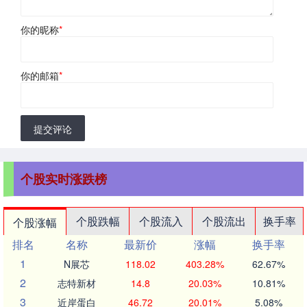
你的昵称
*
你的邮箱
*
提交评论
个股实时涨跌榜
个股跌幅
个股流入
个股流出
换手率
个股涨幅
排名
名称
最新价
涨幅
换手率
1
N展芯
118.02
403.28%
62.67%
2
志特新材
14.8
20.03%
10.81%
3
近岸蛋白
46.72
20.01%
5.08%