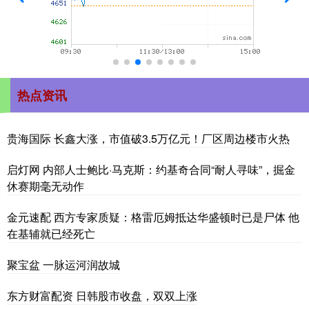
热点资讯
贵海国际 长鑫大涨，市值破3.5万亿元！厂区周边楼市火热
启灯网 内部人士鲍比·马克斯：约基奇合同“耐人寻味”，掘金
休赛期毫无动作
金元速配 西方专家质疑：格雷厄姆抵达华盛顿时已是尸体 他
在基辅就已经死亡
聚宝盆 一脉运河润故城
东方财富配资 日韩股市收盘，双双上涨